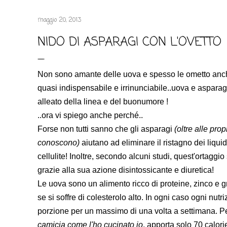
maggio 20, 2013
NIDO DI ASPARAGI CON L'OVETTO
Non sono amante delle uova e spesso le ometto anche
quasi indispensabile e irrinunciabile..uova e asparagi 
alleato della linea e del buonumore !
..ora vi spiego anche perché..
Forse non tutti sanno che gli asparagi
(oltre alle pro
conoscono)
aiutano ad eliminare il ristagno dei liquidi
cellulite! Inoltre, secondo alcuni studi, quest'ortag
grazie alla sua azione disintossicante e diuretica!
Le uova sono un alimento ricco di proteine, zinco e 
se si soffre di colesterolo alto. In ogni caso o
gni nutr
porzione per un massimo di una volta a settimana. Pe
camicia come l'ho cucinato io
, apporta solo 70 calori